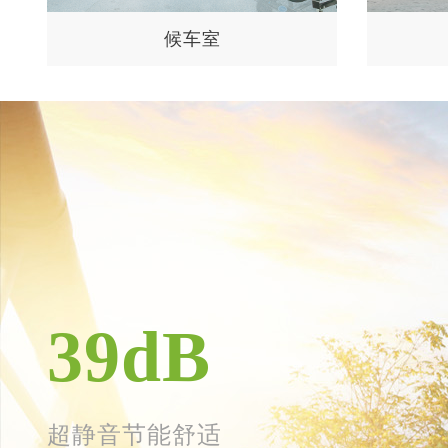
候车室
39dB
超静音节能舒适