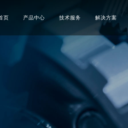
首页
产品中心
技术服务
解决方案