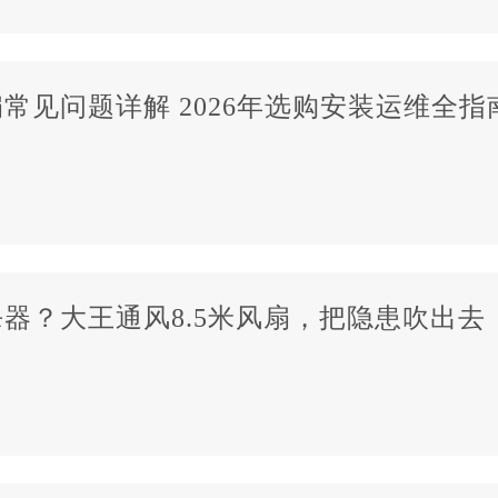
常见问题详解 2026年选购安装运维全指
器？大王通风8.5米风扇，把隐患吹出去