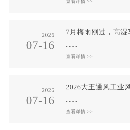
查看详情 >>
7月梅雨刚过，高湿
2026
07-16
.........
查看详情 >>
2026大王通风工
2026
07-16
.........
查看详情 >>