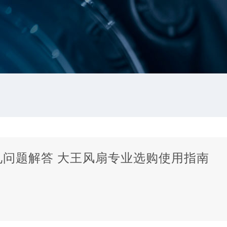
常见问题解答 大王风扇专业选购使用指南