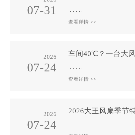
07-31
.........
查看详情 >>
车间40℃？一台大
2026
07-24
.........
查看详情 >>
2026大王风扇季
2026
07-24
.........