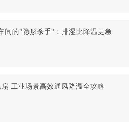
车间的"隐形杀手"：排湿比降温更急
业风扇 工业场景高效通风降温全攻略