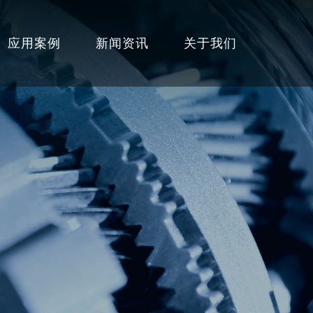
应用案例
新闻资讯
关于我们