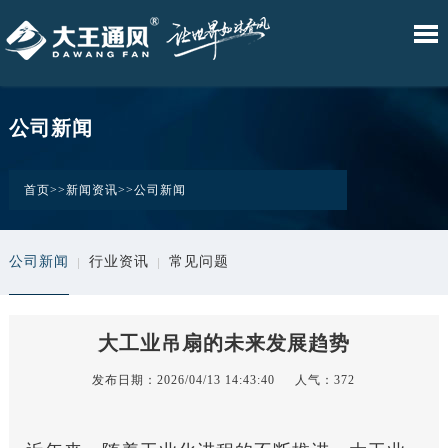
•W.Fans
•D.Fans
•DW.Fans
•DAWANG
•DM.Fans
网
产
技
解
应
新
关
智
自
臻
BOX
舒
站
品
术
决
用
闻
于
慧
然
享
控
爽
公司新闻
风
风
风
制
风
首
中
服
方
案
资
我
系
系
系
系
系
列
列
列
统
列
页
心
务
案
例
讯
们
首页
>>
新闻资讯
>>
公司新闻
公司新闻
行业资讯
常见问题
大工业吊扇的未来发展趋势
发布日期：2026/04/13 14:43:40
人气：372