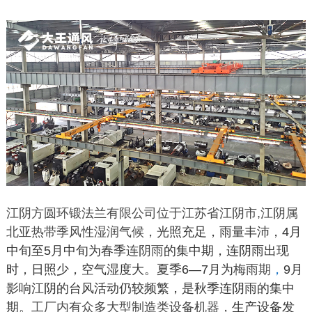
江阴方圆环锻法兰有限公司位于江苏省江阴市,江阴属
北亚热带季风性湿润气候，
光照充足，雨量丰沛，4月
中旬至5月中旬为春季
连阴雨
的集中期，连阴雨出现
时，日照少，空气湿度大。
夏季6—7月为
梅雨期
，
9月
影响江阴的台风活动仍较频繁，是秋季连阴雨的集中
期。
工厂内有众多大型制造类设备机器，
生产设备发