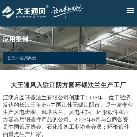
•W.Fans
•D.Fans
•DW.Fans
•DAWANG
•DM.Fans
网
产
技
解
应
新
关
智
自
臻
BOX
舒
站
品
术
决
用
闻
于
慧
然
享
控
爽
应用案例
风
风
风
制
风
首
中
服
方
案
资
我
系
系
系
系
系
列
列
列
统
列
页
心
务
案
例
讯
们
首页
>>
应用案例
大王通风入驻江阴方圆环锻法兰生产工厂
江阴方圆环锻法兰有限公司创建于1993年，位于经济
发达的长江三角洲--中国江苏无锡江阴市。
是一家专业
生产风电齿圈、风塔法兰、风电主轴、环形锻件和压
力容器用钢锻件产品的公司。
2005年5月与台商合资，
是
中国锻压协会
、石化设备工业协会会员；环形锻件
的重点生产厂家。