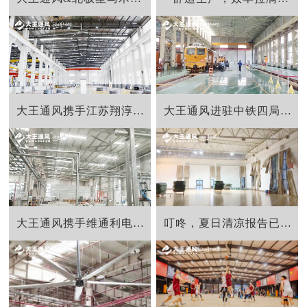
大王通风携手江苏翔淳科技突破降温难题
大王通风进驻中铁四局，解决通风降温难题
大王通风携手维通利电气：告别炎热困扰，释放清凉一夏！
叮咚，夏日清凉报告已生成，请全体福师大师生注意查收！